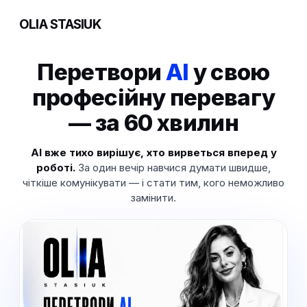
OLIA STASIUK
Перетвори
AI
у свою
професійну перевагу
— за 60 хвилин
AI вже тихо вирішує, хто вирветься вперед у
роботі.
За один вечір навчися думати швидше,
чіткіше комунікувати — і стати тим, кого неможливо
замінити.