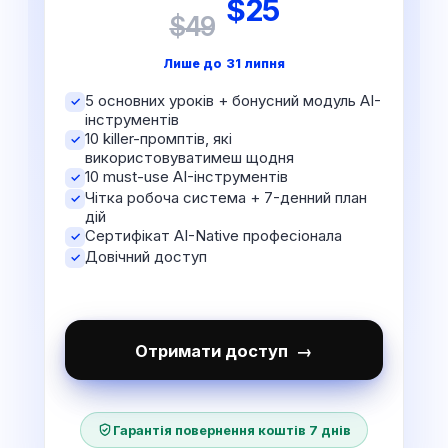
$
25
$49
Лише до
31 липня
5 основних уроків + бонусний модуль AI-
✓
інструментів
10 killer-промптів, які
✓
використовуватимеш щодня
10 must-use AI-інструментів
✓
Чітка робоча система + 7-денний план
✓
дій
Сертифікат AI-Native професіонала
✓
Довічний доступ
✓
Отримати доступ →
Гарантія повернення коштів 7 днів