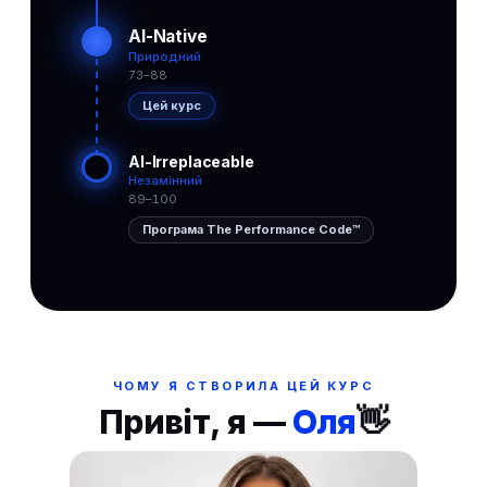
AI-Native
Природний
73–88
Цей курс
AI-Irreplaceable
Незамінний
89–100
Програма The Performance Code™
ЧОМУ Я СТВОРИЛА ЦЕЙ КУРС
👋
Привіт, я —
Оля