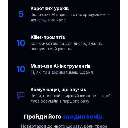
Коротких уроків
5
Після яких AI нарешті стає зрозумілим —
ясність, а не хаос.
Killer-промптів
10
Копіюй-вставляй для листів, аналізу,
планування й рішень.
Must-use AI-інструментів
10
Ті, які ти відкриватимеш щодня.
Комунікація, що влучає
Пиши, пояснюй і вирішуй швидше — щоб
тебе розуміли з першого разу.
Пройди його
за один вечір.
Повертайся до нього щоразу, коли треба