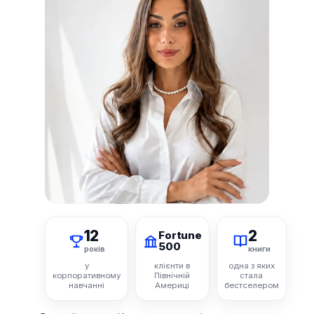
12
2
Fortune
500
років
книги
у
клієнти в
одна з яких
корпоративному
Північній
стала
навчанні
Америці
бестселером