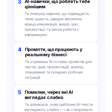
3
AI-навички, що роблять тебе
ціннішим
Ти опануєш навички, що підвищують
твою цінність: швидке мислення,
краща комунікація, аналіз, ідеї,
презентації та якісна робота з
інформацією.
4
Промпти, що працюють у
реальному бізнесі
Ти отримаєш 10 готових промптів для
листів, ідей, презентацій, аналізу,
планування та складних робочих
ситуацій.
5
Помилки, через які AI
виглядає слабко
Ти дізнаєшся, чому шаблонні AI-тексти
виглядають слабко — і як створювати