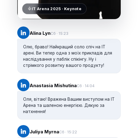
IT Arena 2025 · Keynote
Alina Lyn
Сб · 15:23
Олю, браво! Найкращий соло спіч на IT
арені. Ви тепер одна з моїх прикладів для
наслідування у паблік спікінгу. Ну і
стрімкого розвитку вашого продукту!
Anastasia Mishutina
Сб · 14:04
Оля, вітаю! Вражена Вашим виступом на IT
Арена та шаленою енергією. Дякую за
натхнення!
Juliya Myrna
Сб · 15:22