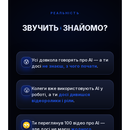
РЕАЛЬНІСТЬ
ЗВУЧИТЬ
ЗНАЙОМО?
Усі довкола говорять про AI — а ти
😰
досі
не знаєш, з чого почати
.
Колеги вже використовують AI у
😤
роботі, а ти
досі дивишся
відеоролики і ріли
.
Ти переглянув 100 відео про AI —
але досі не маєш
жодного