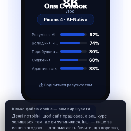
86
Оля Стасюк
/100
Рівень 4 · AI-Native
92%
Розуміння AI
74%
Володіння інструментами
80%
Перебудова процесів
68%
Судження
88%
Адаптивність
Поділитися результатом
Кілька файлів cookie — вам вирішувати.
Пройти тест →
Деякі потрібні, щоб сайт працював, а ваш курс
залишався там, де ви зупинилися. Інші — лише за
Безкоштовно · миттєвий результат · 7–9 хвилин
вашою згодою — допомагають бачити, що корисно,