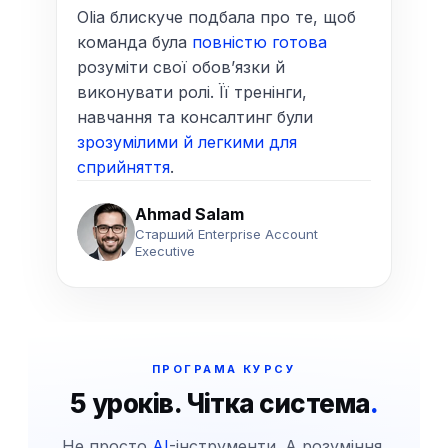
Olia блискуче подбала про те, щоб
команда була
повністю готова
розуміти свої обовʼязки й
виконувати ролі. Її тренінги,
навчання та консалтинг були
зрозумілими й легкими для
сприйняття
.
Ahmad Salam
Старший Enterprise Account
Executive
ПРОГРАМА КУРСУ
5 уроків. Чітка система
.
Не просто
AI
-інструменти. А розуміння,