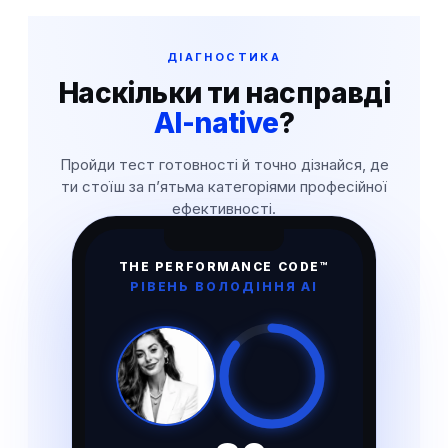
ДІАГНОСТИКА
Наскільки ти насправді
AI-native
?
Пройди тест готовності й точно дізнайся, де
ти стоїш за пʼятьма категоріями професійної
ефективності.
THE PERFORMANCE CODE™
РІВЕНЬ ВОЛОДІННЯ AI