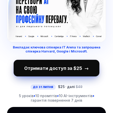
Викладає ключова спікерка IT Arena та запрошена
спікерка Harvard, Google і Microsoft.
Отримати доступ за
$25
→
$25
· далі
$49
ДО 31 ЛИПНЯ
•
•
•
5 уроків
10 промптів
10 AI-інструментів
гарантія повернення 7 днів