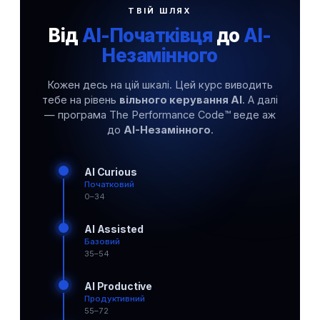
ТВІЙ ШЛЯХ
Від
AI-Початківця
до
AI-
Незамінного
Кожен десь на цій шкалі. Цей курс виводить
тебе на рівень
вільного керування AI
. А далі
— програма The Performance Code™ веде аж
до
AI-Незамінного
.
AI Curious
Початковий
0–34
AI Assisted
Базовий
35–54
AI Productive
Продуктивний
55–72